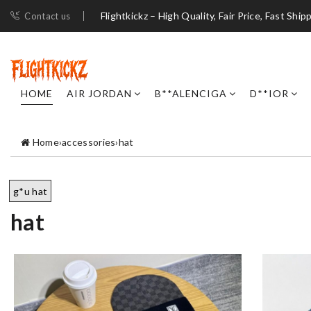
Flightkickz – High Quality, Fair Price, Fast Ship
Contact us
HOME
AIR JORDAN
B**ALENCIGA
D**IOR
Home
›
accessories
›
hat
g*u hat
hat