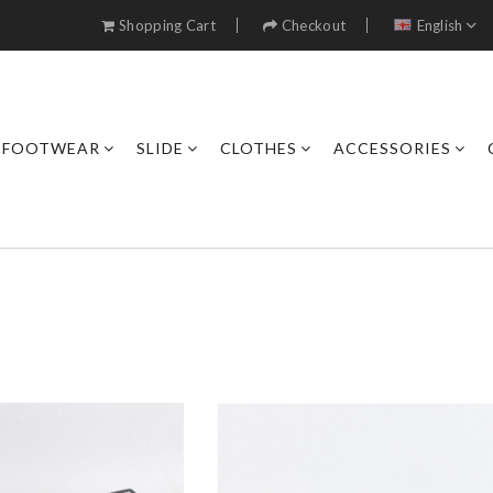
Shopping Cart
Checkout
English
FOOTWEAR
SLIDE
CLOTHES
ACCESSORIES