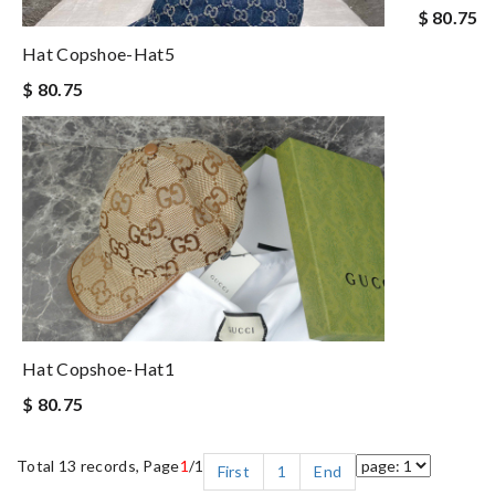
$ 80.75
Hat Copshoe-Hat5
$ 80.75
Hat Copshoe-Hat1
$ 80.75
Total 13 records, Page
1
/1
First
1
End