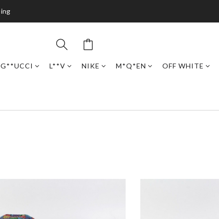
ping
G**UCCI
L**V
NIKE
M*Q*EN
OFF WHITE