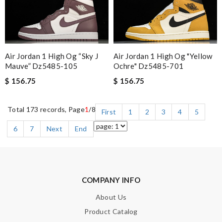
Air Jordan 1 High Og “sky J
Air Jordan 1 High Og "yellow
Mauve” Dz5485-105
Ochre" Dz5485-701
$ 156.75
$ 156.75
Total 173 records, Page
1
/8
First
1
2
3
4
5
6
7
Next
End
COMPANY INFO
About Us
Product Catalog