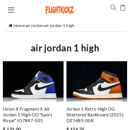
Home
›
air jordan
›
air jordan 1 high
air jordan 1 high
Union X Fragment X Air
Jordan 1 Retro High OG
Jordan 1 High OG "Sport
Shattered Backboard (2025)
Royal" IO7847-001
DZ5485-008
$ 171.00
$ 156.75