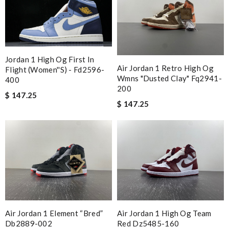
Jordan 1 High Og First In
Air Jordan 1 Retro High Og
Flight (women''s) - Fd2596-
Wmns "dusted Clay" Fq2941-
400
200
$ 147.25
$ 147.25
Air Jordan 1 Element “bred”
Air Jordan 1 High Og Team
Db2889-002
Red Dz5485-160