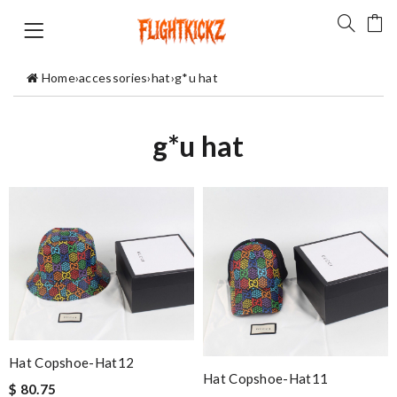
Home
›
accessories
›
hat
›
g*u hat
g*u hat
Hat Copshoe-Hat12
Hat Copshoe-Hat11
$ 80.75